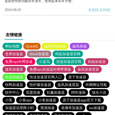
这款软件的功能非常强大，使用起来非常方便。
2024-08-03
支持
[0]
反对
[0]
友情链接
网站地图
QuickQ
旋风加速度器
旋风加速
坚果加速器
tiktok加速器
狗急加速器官网
免费vqn外网加速
小蓝鸟
优途加速器官网
风驰加速器
旋风加速器
免费vps加速器外网苹果版
旋风加速度器
快连加速器
快连加速器官网入口
原子加速器
快鸭加速器
快柠檬加速器
旋风加速度器
外网网址导航
软件中心
雷霆加速
狂飙加速器
哔咔漫画
瑞乐小说
小美
小美vpn
小美加速器
原子加速器app官方下载
加速器试用两小时
黑洞加速
老佛爷加速器
ios加速器