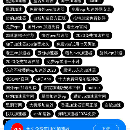
熊猫加速器
盘古加速器
原子加速器
outline
黑洞加速
免费海外pvn加速器
免费vqn加速外网安卓
猎豹加速器
白鲸加速官方正版
推特加速免费软件
免费vps
国外vps 加速免费
老王vp官网
加速器梯子推荐
快连pvn加速器
2023免费加速神器
梯子加速器app免费永久
免费vps试用七天风驰
老王vn加速器
云梯加速器
猎豹nvp加速器
旋风vqn加速
2023免费加速神器
免费vp试用一小时
永久不收费的vp加速器2023
黑洞vp永久加速器
极光vqn官网
梯子app
十大免费网络加速神器
国外vps加速免费
雷霆加速版安卓下载
outline
猎豹加速器官网
暴雪加速器vp
猎豹vp加速器官网
黑洞官网
大机场加速器
香蕉加速器官网正版
白鲸加速
快联加速器
ios加速器
海鸥加速器2024免费
黑洞加速npv官网下载
永久免费使用的加速器
下载