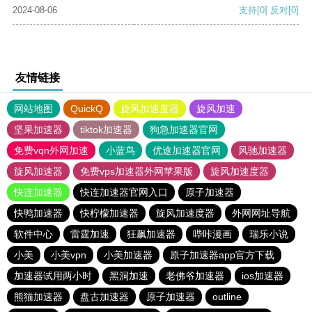
2024-08-06
支持
[0]
反对
[0]
友情链接
网站地图
QuickQ
旋风加速度器
旋风加速
坚果加速器
tiktok加速器
狗急加速器官网
免费vqn外网加速
小蓝鸟
优途加速器官网
风驰加速器
旋风加速器
免费vps加速器外网苹果版
旋风加速度器
快连加速器
快连加速器官网入口
原子加速器
快鸭加速器
快柠檬加速器
旋风加速度器
外网网址导航
软件中心
雷霆加速
狂飙加速器
哔咔漫画
瑞乐小说
小美
小美vpn
小美加速器
原子加速器app官方下载
加速器试用两小时
黑洞加速
老佛爷加速器
ios加速器
熊猫加速器
盘古加速器
原子加速器
outline