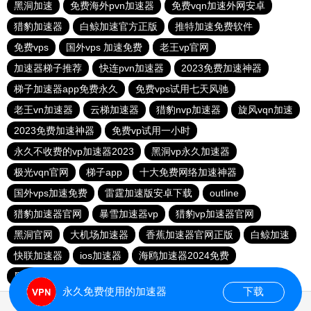
黑洞加速
免费海外pvn加速器
免费vqn加速外网安卓
猎豹加速器
白鲸加速官方正版
推特加速免费软件
免费vps
国外vps 加速免费
老王vp官网
加速器梯子推荐
快连pvn加速器
2023免费加速神器
梯子加速器app免费永久
免费vps试用七天风驰
老王vn加速器
云梯加速器
猎豹nvp加速器
旋风vqn加速
2023免费加速神器
免费vp试用一小时
永久不收费的vp加速器2023
黑洞vp永久加速器
极光vqn官网
梯子app
十大免费网络加速神器
国外vps加速免费
雷霆加速版安卓下载
outline
猎豹加速器官网
暴雪加速器vp
猎豹vp加速器官网
黑洞官网
大机场加速器
香蕉加速器官网正版
白鲸加速
快联加速器
ios加速器
海鸥加速器2024免费
黑洞加速npv官网下载
永久免费使用的加速器
下载