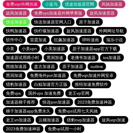
免费vqn外网加速
小蓝鸟
优途加速器官网
风驰加速器
旋风加速器
免费vps加速器外网苹果版
旋风加速度器
快连加速器
快连加速器官网入口
原子加速器
快鸭加速器
快柠檬加速器
旋风加速度器
外网网址导航
软件中心
雷霆加速
狂飙加速器
哔咔漫画
瑞乐小说
小美
小美vpn
小美加速器
原子加速器app官方下载
加速器试用两小时
黑洞加速
老佛爷加速器
ios加速器
熊猫加速器
盘古加速器
原子加速器
outline
黑洞加速
免费海外pvn加速器
免费vqn加速外网安卓
猎豹加速器
白鲸加速官方正版
推特加速免费软件
免费vps
国外vps 加速免费
老王vp官网
加速器梯子推荐
快连pvn加速器
2023免费加速神器
梯子加速器app免费永久
免费vps试用七天风驰
老王vn加速器
云梯加速器
猎豹nvp加速器
旋风vqn加速
2023免费加速神器
免费vp试用一小时