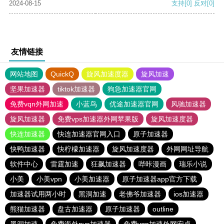
2024-08-15
支持
[0]
反对
[0]
友情链接
网站地图
QuickQ
旋风加速度器
旋风加速
坚果加速器
tiktok加速器
狗急加速器官网
免费vqn外网加速
小蓝鸟
优途加速器官网
风驰加速器
旋风加速器
免费vps加速器外网苹果版
旋风加速度器
快连加速器
快连加速器官网入口
原子加速器
快鸭加速器
快柠檬加速器
旋风加速度器
外网网址导航
软件中心
雷霆加速
狂飙加速器
哔咔漫画
瑞乐小说
小美
小美vpn
小美加速器
原子加速器app官方下载
加速器试用两小时
黑洞加速
老佛爷加速器
ios加速器
熊猫加速器
盘古加速器
原子加速器
outline