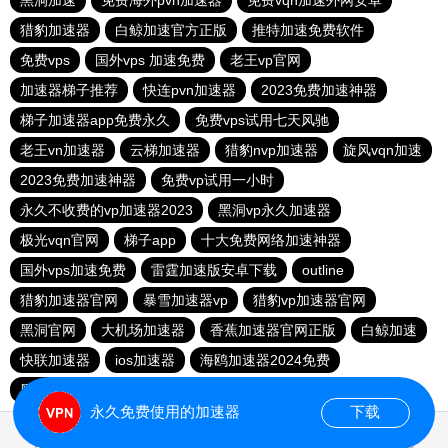
黑洞加速
免费海外pvn加速器
免费vqn加速外网安卓
猎豹加速器
白鲸加速官方正版
推特加速免费软件
免费vps
国外vps 加速免费
老王vp官网
加速器梯子推荐
快连pvn加速器
2023免费加速神器
梯子加速器app免费永久
免费vps试用七天风驰
老王vn加速器
云梯加速器
猎豹nvp加速器
旋风vqn加速
2023免费加速神器
免费vp试用一小时
永久不收费的vp加速器2023
黑洞vp永久加速器
极光vqn官网
梯子app
十大免费网络加速神器
国外vps加速免费
雷霆加速版安卓下载
outline
猎豹加速器官网
暴雪加速器vp
猎豹vp加速器官网
黑洞官网
大机场加速器
香蕉加速器官网正版
白鲸加速
快联加速器
ios加速器
海鸥加速器2024免费
黑洞加速npv官网下载
永久免费使用的加速器
下载
0.020458s