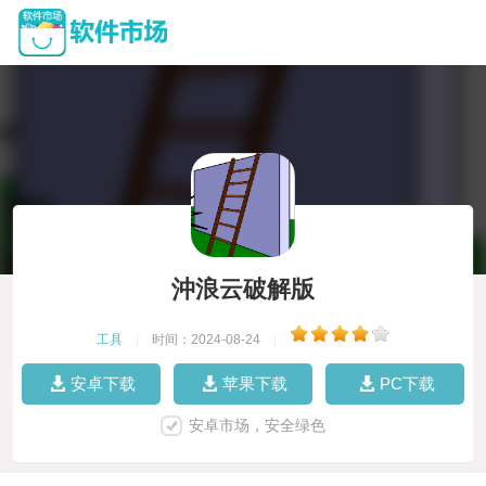
沖浪云破解版
工具
|
时间：2024-08-24
|
安卓下载
苹果下载
PC下载
安卓市场，安全绿色