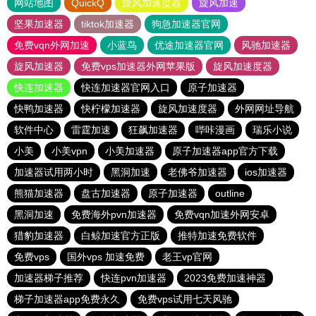
网站地图
QuickQ
旋风加速度器
旋风加速
坚果加速器
tiktok加速器
狗急加速器官网
免费vqn外网加速
小蓝鸟
优途加速器官网
风驰加速器
旋风加速器
免费vps加速器外网苹果版
旋风加速度器
快连加速器
快连加速器官网入口
原子加速器
快鸭加速器
快柠檬加速器
旋风加速度器
外网网址导航
软件中心
雷霆加速
狂飙加速器
哔咔漫画
瑞乐小说
小美
小美vpn
小美加速器
原子加速器app官方下载
加速器试用两小时
黑洞加速
老佛爷加速器
ios加速器
熊猫加速器
盘古加速器
原子加速器
outline
黑洞加速
免费海外pvn加速器
免费vqn加速外网安卓
猎豹加速器
白鲸加速官方正版
推特加速免费软件
免费vps
国外vps 加速免费
老王vp官网
加速器梯子推荐
快连pvn加速器
2023免费加速神器
梯子加速器app免费永久
免费vps试用七天风驰