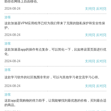
助你在网络上自由移动。
2024-08-24
支持
[0]
反对
[0]
游客
这款加速器VPM应用程序已经为我们带来了无限的隐私保护和安全性保
护。
2024-08-24
支持
[0]
反对
[0]
游客
这款加速器app的操作有点复杂，可以简化一下，比如将设置页面进行优
化。
2024-08-24
支持
[0]
反对
[0]
游客
这款学习软件的社区氛围非常好，可以与其他学习者交流学习心得。
2024-08-24
支持
[0]
反对
[0]
游客
这款app是我购物的得力助手，让我能够找到最优惠的价格，买到最合适
的商品。