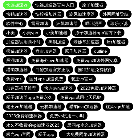
快连加速器
快连加速器官网入口
原子加速器
快鸭加速器
快柠檬加速器
旋风加速度器
外网网址导航
软件中心
雷霆加速
狂飙加速器
哔咔漫画
瑞乐小说
小美
小美vpn
小美加速器
原子加速器app官方下载
加速器试用两小时
黑洞加速
老佛爷加速器
ios加速器
熊猫加速器
盘古加速器
原子加速器
outline
黑洞加速
免费海外pvn加速器
免费vqn加速外网安卓
猎豹加速器
白鲸加速官方正版
推特加速免费软件
免费vps
国外vps 加速免费
老王vp官网
加速器梯子推荐
快连pvn加速器
2023免费加速神器
梯子加速器app免费永久
免费vps试用七天风驰
老王vn加速器
云梯加速器
猎豹nvp加速器
旋风vqn加速
2023免费加速神器
免费vp试用一小时
永久不收费的vp加速器2023
黑洞vp永久加速器
极光vqn官网
梯子app
十大免费网络加速神器