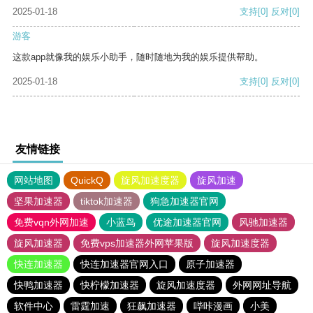
2025-01-18
支持
[0]
反对
[0]
游客
这款app就像我的娱乐小助手，随时随地为我的娱乐提供帮助。
2025-01-18
支持
[0]
反对
[0]
友情链接
网站地图
QuickQ
旋风加速度器
旋风加速
坚果加速器
tiktok加速器
狗急加速器官网
免费vqn外网加速
小蓝鸟
优途加速器官网
风驰加速器
旋风加速器
免费vps加速器外网苹果版
旋风加速度器
快连加速器
快连加速器官网入口
原子加速器
快鸭加速器
快柠檬加速器
旋风加速度器
外网网址导航
软件中心
雷霆加速
狂飙加速器
哔咔漫画
小美