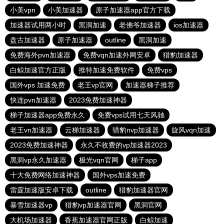
小美vpn
小美加速器
原子加速器app官方下载
加速器试用两小时
黑洞加速
老佛爷加速器
ios加速器
盘古加速器
原子加速器
outline
黑洞加速
免费海外pvn加速器
免费vqn加速外网安卓
猎豹加速器
白鲸加速官方正版
推特加速免费软件
免费vps
国外vps 加速免费
老王vp官网
加速器梯子推荐
快连pvn加速器
2023免费加速神器
梯子加速器app免费永久
免费vps试用七天风驰
老王vn加速器
云梯加速器
猎豹nvp加速器
旋风vqn加速
2023免费加速神器
永久不收费的vp加速器2023
黑洞vp永久加速器
极光vqn官网
梯子app
十大免费网络加速神器
国外vps加速免费
雷霆加速版安卓下载
outline
猎豹加速器官网
暴雪加速器vp
猎豹vp加速器官网
黑洞官网
大机场加速器
香蕉加速器官网正版
白鲸加速