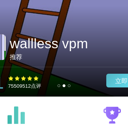
极云加速器传送门
推荐
1
立即
75509512点评