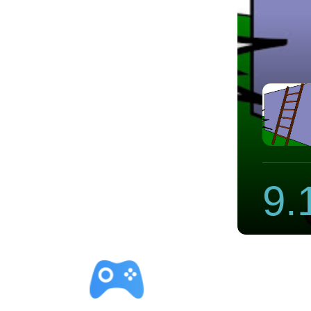
s vpm
9.
立即下载