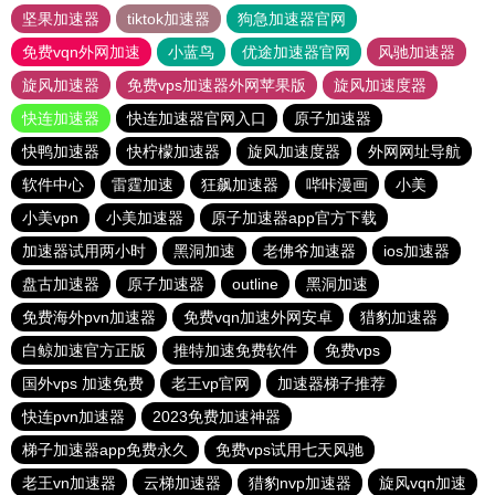
坚果加速器
tiktok加速器
狗急加速器官网
免费vqn外网加速
小蓝鸟
优途加速器官网
风驰加速器
旋风加速器
免费vps加速器外网苹果版
旋风加速度器
快连加速器
快连加速器官网入口
原子加速器
快鸭加速器
快柠檬加速器
旋风加速度器
外网网址导航
软件中心
雷霆加速
狂飙加速器
哔咔漫画
小美
小美vpn
小美加速器
原子加速器app官方下载
加速器试用两小时
黑洞加速
老佛爷加速器
ios加速器
盘古加速器
原子加速器
outline
黑洞加速
免费海外pvn加速器
免费vqn加速外网安卓
猎豹加速器
白鲸加速官方正版
推特加速免费软件
免费vps
国外vps 加速免费
老王vp官网
加速器梯子推荐
快连pvn加速器
2023免费加速神器
梯子加速器app免费永久
免费vps试用七天风驰
老王vn加速器
云梯加速器
猎豹nvp加速器
旋风vqn加速