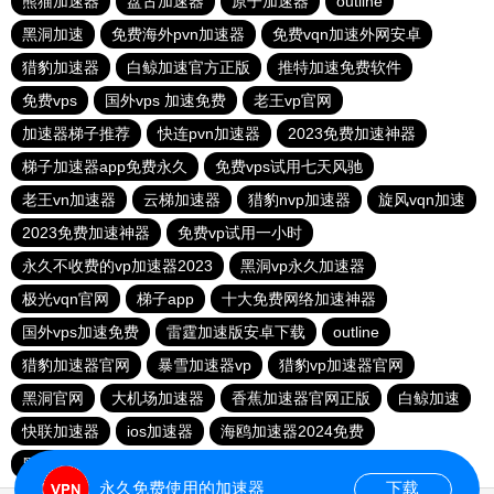
熊猫加速器
盘古加速器
原子加速器
outline
黑洞加速
免费海外pvn加速器
免费vqn加速外网安卓
猎豹加速器
白鲸加速官方正版
推特加速免费软件
免费vps
国外vps 加速免费
老王vp官网
加速器梯子推荐
快连pvn加速器
2023免费加速神器
梯子加速器app免费永久
免费vps试用七天风驰
老王vn加速器
云梯加速器
猎豹nvp加速器
旋风vqn加速
2023免费加速神器
免费vp试用一小时
永久不收费的vp加速器2023
黑洞vp永久加速器
极光vqn官网
梯子app
十大免费网络加速神器
国外vps加速免费
雷霆加速版安卓下载
outline
猎豹加速器官网
暴雪加速器vp
猎豹vp加速器官网
黑洞官网
大机场加速器
香蕉加速器官网正版
白鲸加速
快联加速器
ios加速器
海鸥加速器2024免费
黑洞加速npv官网下载
永久免费使用的加速器
下载