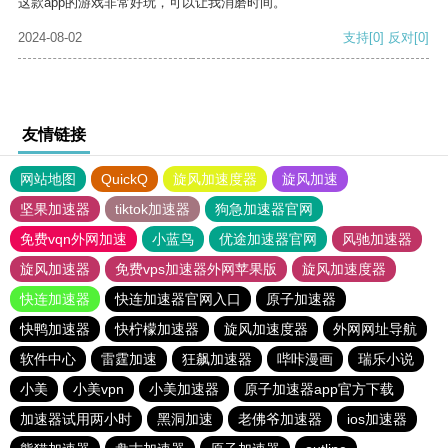
这款app的游戏非常好玩，可以让我消磨时间。
2024-08-02
支持
[0]
反对
[0]
友情链接
网站地图
QuickQ
旋风加速度器
旋风加速
坚果加速器
tiktok加速器
狗急加速器官网
免费vqn外网加速
小蓝鸟
优途加速器官网
风驰加速器
旋风加速器
免费vps加速器外网苹果版
旋风加速度器
快连加速器
快连加速器官网入口
原子加速器
快鸭加速器
快柠檬加速器
旋风加速度器
外网网址导航
软件中心
雷霆加速
狂飙加速器
哔咔漫画
瑞乐小说
小美
小美vpn
小美加速器
原子加速器app官方下载
加速器试用两小时
黑洞加速
老佛爷加速器
ios加速器