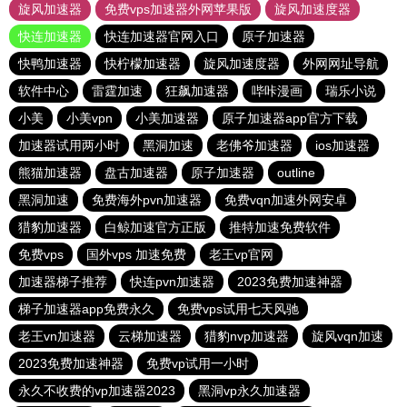
旋风加速器
免费vps加速器外网苹果版
旋风加速度器
快连加速器
快连加速器官网入口
原子加速器
快鸭加速器
快柠檬加速器
旋风加速度器
外网网址导航
软件中心
雷霆加速
狂飙加速器
哔咔漫画
瑞乐小说
小美
小美vpn
小美加速器
原子加速器app官方下载
加速器试用两小时
黑洞加速
老佛爷加速器
ios加速器
熊猫加速器
盘古加速器
原子加速器
outline
黑洞加速
免费海外pvn加速器
免费vqn加速外网安卓
猎豹加速器
白鲸加速官方正版
推特加速免费软件
免费vps
国外vps 加速免费
老王vp官网
加速器梯子推荐
快连pvn加速器
2023免费加速神器
梯子加速器app免费永久
免费vps试用七天风驰
老王vn加速器
云梯加速器
猎豹nvp加速器
旋风vqn加速
2023免费加速神器
免费vp试用一小时
永久不收费的vp加速器2023
黑洞vp永久加速器