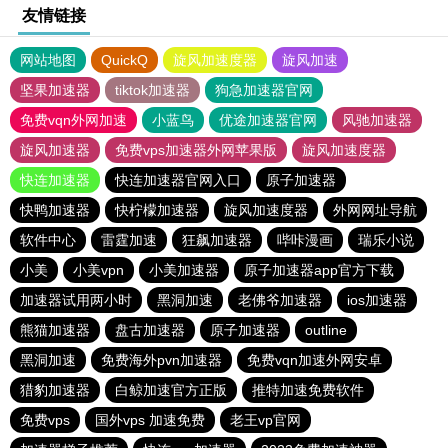
友情链接
网站地图
QuickQ
旋风加速度器
旋风加速
坚果加速器
tiktok加速器
狗急加速器官网
免费vqn外网加速
小蓝鸟
优途加速器官网
风驰加速器
旋风加速器
免费vps加速器外网苹果版
旋风加速度器
快连加速器
快连加速器官网入口
原子加速器
快鸭加速器
快柠檬加速器
旋风加速度器
外网网址导航
软件中心
雷霆加速
狂飙加速器
哔咔漫画
瑞乐小说
小美
小美vpn
小美加速器
原子加速器app官方下载
加速器试用两小时
黑洞加速
老佛爷加速器
ios加速器
熊猫加速器
盘古加速器
原子加速器
outline
黑洞加速
免费海外pvn加速器
免费vqn加速外网安卓
猎豹加速器
白鲸加速官方正版
推特加速免费软件
免费vps
国外vps 加速免费
老王vp官网