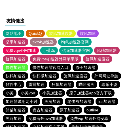
友情链接
网站地图
QuickQ
旋风加速度器
旋风加速
坚果加速器
tiktok加速器
狗急加速器官网
免费vqn外网加速
小蓝鸟
优途加速器官网
风驰加速器
旋风加速器
免费vps加速器外网苹果版
旋风加速度器
快连加速器
快连加速器官网入口
原子加速器
快鸭加速器
快柠檬加速器
旋风加速度器
外网网址导航
软件中心
雷霆加速
狂飙加速器
哔咔漫画
瑞乐小说
小美
小美vpn
小美加速器
原子加速器app官方下载
加速器试用两小时
黑洞加速
老佛爷加速器
ios加速器
熊猫加速器
盘古加速器
原子加速器
outline
黑洞加速
免费海外pvn加速器
免费vqn加速外网安卓