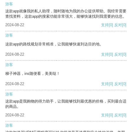
游客
这款app就像我的私人助理，随时随地为我的办公提供帮助。我经常需要
查找资料，这款app的搜索功能非常强大，能够快速找到我需要的信息。
2024-08-22
支持
[0]
反对
[0]
游客
这款app的路线规划非常精准，让我能够快速到达目的地。
2024-08-22
支持
[0]
反对
[0]
游客
梯子神器，ins随便看，美美哒！
2024-08-22
支持
[0]
反对
[0]
游客
这款app是我购物的得力助手，让我能够找到最优惠的价格，买到最合适
的商品。
2024-08-22
支持
[0]
反对
[0]
游客