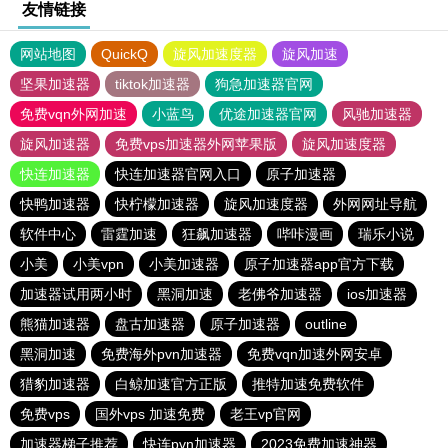
友情链接
网站地图
QuickQ
旋风加速度器
旋风加速
坚果加速器
tiktok加速器
狗急加速器官网
免费vqn外网加速
小蓝鸟
优途加速器官网
风驰加速器
旋风加速器
免费vps加速器外网苹果版
旋风加速度器
快连加速器
快连加速器官网入口
原子加速器
快鸭加速器
快柠檬加速器
旋风加速度器
外网网址导航
软件中心
雷霆加速
狂飙加速器
哔咔漫画
瑞乐小说
小美
小美vpn
小美加速器
原子加速器app官方下载
加速器试用两小时
黑洞加速
老佛爷加速器
ios加速器
熊猫加速器
盘古加速器
原子加速器
outline
黑洞加速
免费海外pvn加速器
免费vqn加速外网安卓
猎豹加速器
白鲸加速官方正版
推特加速免费软件
免费vps
国外vps 加速免费
老王vp官网
加速器梯子推荐
快连pvn加速器
2023免费加速神器