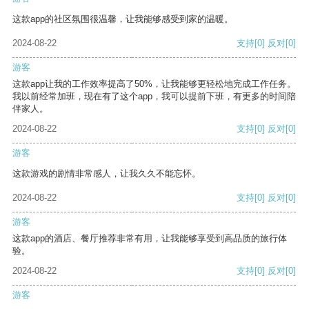
这款app的社区氛围很温馨，让我能够感受到家的温暖。
2024-08-22
支持
[0]
反对
[0]
游客
这款app让我的工作效率提高了50%，让我能够更轻松地完成工作任务。
我以前经常加班，现在有了这个app，我可以提前下班，有更多的时间陪
伴家人。
2024-08-22
支持
[0]
反对
[0]
游客
这款游戏的剧情非常感人，让我久久不能忘怀。
2024-08-22
支持
[0]
反对
[0]
游客
这款app的酒店、餐厅推荐非常有用，让我能够享受到高品质的旅行体
验。
2024-08-22
支持
[0]
反对
[0]
游客