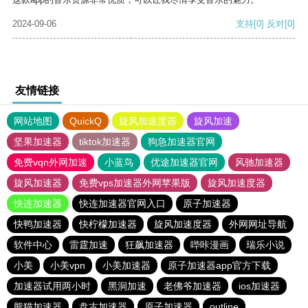
2024-09-06
支持
[0]
反对
[0]
友情链接
网站地图
QuickQ
旋风加速度器
旋风加速
坚果加速器
tiktok加速器
狗急加速器官网
免费vqn外网加速
小蓝鸟
优途加速器官网
风驰加速器
旋风加速器
免费vps加速器外网苹果版
旋风加速度器
快连加速器
快连加速器官网入口
原子加速器
快鸭加速器
快柠檬加速器
旋风加速度器
外网网址导航
软件中心
雷霆加速
狂飙加速器
哔咔漫画
瑞乐小说
小美
小美vpn
小美加速器
原子加速器app官方下载
加速器试用两小时
黑洞加速
老佛爷加速器
ios加速器
熊猫加速器
盘古加速器
原子加速器
outline