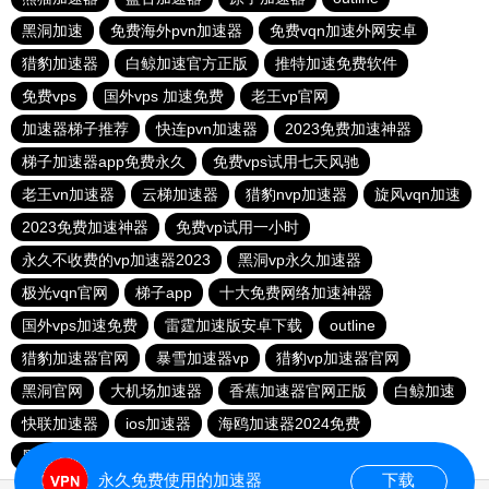
黑洞加速
免费海外pvn加速器
免费vqn加速外网安卓
猎豹加速器
白鲸加速官方正版
推特加速免费软件
免费vps
国外vps 加速免费
老王vp官网
加速器梯子推荐
快连pvn加速器
2023免费加速神器
梯子加速器app免费永久
免费vps试用七天风驰
老王vn加速器
云梯加速器
猎豹nvp加速器
旋风vqn加速
2023免费加速神器
免费vp试用一小时
永久不收费的vp加速器2023
黑洞vp永久加速器
极光vqn官网
梯子app
十大免费网络加速神器
国外vps加速免费
雷霆加速版安卓下载
outline
猎豹加速器官网
暴雪加速器vp
猎豹vp加速器官网
黑洞官网
大机场加速器
香蕉加速器官网正版
白鲸加速
快联加速器
ios加速器
海鸥加速器2024免费
黑洞加速npv官网下载
永久免费使用的加速器
下载