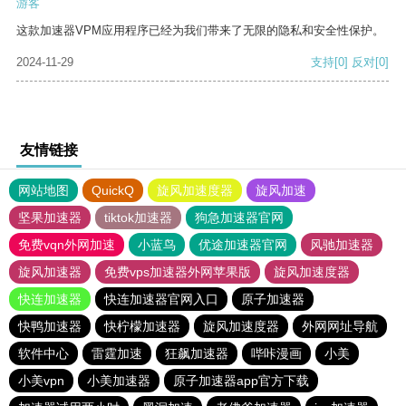
游客
这款加速器VPM应用程序已经为我们带来了无限的隐私和安全性保护。
2024-11-29
支持
[0]
反对
[0]
友情链接
网站地图
QuickQ
旋风加速度器
旋风加速
坚果加速器
tiktok加速器
狗急加速器官网
免费vqn外网加速
小蓝鸟
优途加速器官网
风驰加速器
旋风加速器
免费vps加速器外网苹果版
旋风加速度器
快连加速器
快连加速器官网入口
原子加速器
快鸭加速器
快柠檬加速器
旋风加速度器
外网网址导航
软件中心
雷霆加速
狂飙加速器
哔咔漫画
小美
小美vpn
小美加速器
原子加速器app官方下载