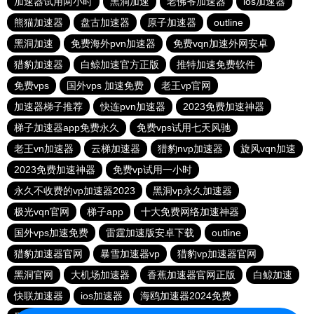
加速器试用两小时
黑洞加速
老佛爷加速器
ios加速器
熊猫加速器
盘古加速器
原子加速器
outline
黑洞加速
免费海外pvn加速器
免费vqn加速外网安卓
猎豹加速器
白鲸加速官方正版
推特加速免费软件
免费vps
国外vps 加速免费
老王vp官网
加速器梯子推荐
快连pvn加速器
2023免费加速神器
梯子加速器app免费永久
免费vps试用七天风驰
老王vn加速器
云梯加速器
猎豹nvp加速器
旋风vqn加速
2023免费加速神器
免费vp试用一小时
永久不收费的vp加速器2023
黑洞vp永久加速器
极光vqn官网
梯子app
十大免费网络加速神器
国外vps加速免费
雷霆加速版安卓下载
outline
猎豹加速器官网
暴雪加速器vp
猎豹vp加速器官网
黑洞官网
大机场加速器
香蕉加速器官网正版
白鲸加速
快联加速器
ios加速器
海鸥加速器2024免费