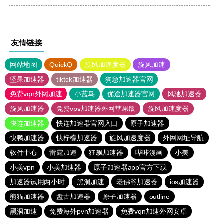
友情链接
网站地图
QuickQ
旋风加速度器
旋风加速
坚果加速器
tiktok加速器
狗急加速器官网
免费vqn外网加速
小蓝鸟
优途加速器官网
风驰加速器
旋风加速器
免费vps加速器外网苹果版
旋风加速度器
快连加速器
快连加速器官网入口
原子加速器
快鸭加速器
快柠檬加速器
旋风加速度器
外网网址导航
软件中心
雷霆加速
狂飙加速器
哔咔漫画
小美
小美vpn
小美加速器
原子加速器app官方下载
加速器试用两小时
黑洞加速
老佛爷加速器
ios加速器
熊猫加速器
盘古加速器
原子加速器
outline
黑洞加速
免费海外pvn加速器
免费vqn加速外网安卓