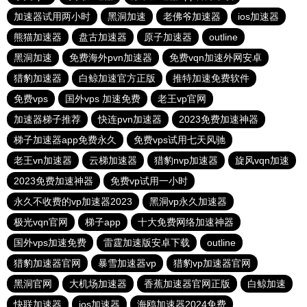
加速器试用两小时
黑洞加速
老佛爷加速器
ios加速器
熊猫加速器
盘古加速器
原子加速器
outline
黑洞加速
免费海外pvn加速器
免费vqn加速外网安卓
猎豹加速器
白鲸加速官方正版
推特加速免费软件
免费vps
国外vps 加速免费
老王vp官网
加速器梯子推荐
快连pvn加速器
2023免费加速神器
梯子加速器app免费永久
免费vps试用七天风驰
老王vn加速器
云梯加速器
猎豹nvp加速器
旋风vqn加速
2023免费加速神器
免费vp试用一小时
永久不收费的vp加速器2023
黑洞vp永久加速器
极光vqn官网
梯子app
十大免费网络加速神器
国外vps加速免费
雷霆加速版安卓下载
outline
猎豹加速器官网
暴雪加速器vp
猎豹vp加速器官网
黑洞官网
大机场加速器
香蕉加速器官网正版
白鲸加速
快联加速器
ios加速器
海鸥加速器2024免费