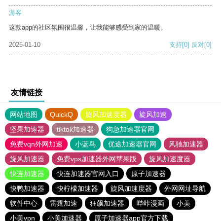
游客
这款app的社区氛围很温馨，让我能够感受到家的温暖。
2025-01-10
支持
[0]
反对
[0]
友情链接
网站地图
QuickQ
旋风加速度器
旋风加速
坚果加速器
tiktok加速器
狗急加速器官网
免费vqn外网加速
小蓝鸟
优途加速器官网
风驰加速器
旋风加速器
免费vps加速器外网苹果版
旋风加速度器
快连加速器
快连加速器官网入口
原子加速器
快鸭加速器
快柠檬加速器
旋风加速度器
外网网址导航
软件中心
雷霆加速
狂飙加速器
哔咔漫画
小美
小美vpn
小美加速器
原子加速器app官方下载