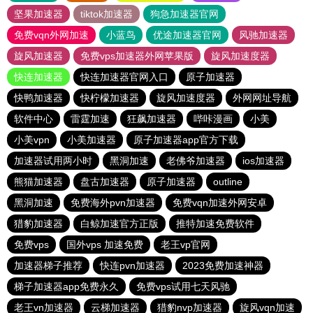
坚果加速器
tiktok加速器
狗急加速器官网
免费vqn外网加速
小蓝鸟
优途加速器官网
风驰加速器
旋风加速器
免费vps加速器外网苹果版
旋风加速度器
快连加速器
快连加速器官网入口
原子加速器
快鸭加速器
快柠檬加速器
旋风加速度器
外网网址导航
软件中心
雷霆加速
狂飙加速器
哔咔漫画
小美
小美vpn
小美加速器
原子加速器app官方下载
加速器试用两小时
黑洞加速
老佛爷加速器
ios加速器
熊猫加速器
盘古加速器
原子加速器
outline
黑洞加速
免费海外pvn加速器
免费vqn加速外网安卓
猎豹加速器
白鲸加速官方正版
推特加速免费软件
免费vps
国外vps 加速免费
老王vp官网
加速器梯子推荐
快连pvn加速器
2023免费加速神器
梯子加速器app免费永久
免费vps试用七天风驰
老王vn加速器
云梯加速器
猎豹nvp加速器
旋风vqn加速