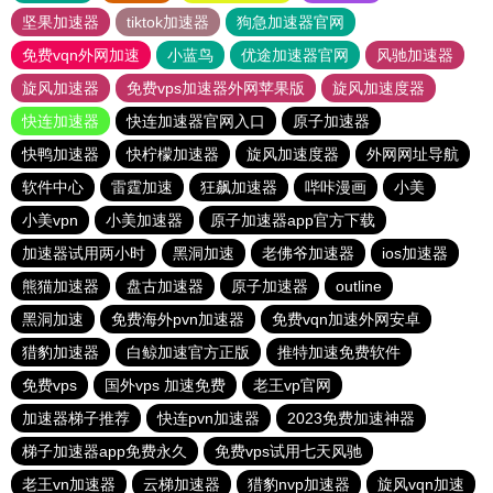
坚果加速器
tiktok加速器
狗急加速器官网
免费vqn外网加速
小蓝鸟
优途加速器官网
风驰加速器
旋风加速器
免费vps加速器外网苹果版
旋风加速度器
快连加速器
快连加速器官网入口
原子加速器
快鸭加速器
快柠檬加速器
旋风加速度器
外网网址导航
软件中心
雷霆加速
狂飙加速器
哔咔漫画
小美
小美vpn
小美加速器
原子加速器app官方下载
加速器试用两小时
黑洞加速
老佛爷加速器
ios加速器
熊猫加速器
盘古加速器
原子加速器
outline
黑洞加速
免费海外pvn加速器
免费vqn加速外网安卓
猎豹加速器
白鲸加速官方正版
推特加速免费软件
免费vps
国外vps 加速免费
老王vp官网
加速器梯子推荐
快连pvn加速器
2023免费加速神器
梯子加速器app免费永久
免费vps试用七天风驰
老王vn加速器
云梯加速器
猎豹nvp加速器
旋风vqn加速