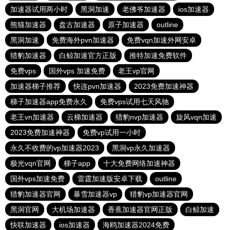
加速器试用两小时
黑洞加速
老佛爷加速器
ios加速器
熊猫加速器
盘古加速器
原子加速器
outline
黑洞加速
免费海外pvn加速器
免费vqn加速外网安卓
猎豹加速器
白鲸加速官方正版
推特加速免费软件
免费vps
国外vps 加速免费
老王vp官网
加速器梯子推荐
快连pvn加速器
2023免费加速神器
梯子加速器app免费永久
免费vps试用七天风驰
老王vn加速器
云梯加速器
猎豹nvp加速器
旋风vqn加速
2023免费加速神器
免费vp试用一小时
永久不收费的vp加速器2023
黑洞vp永久加速器
极光vqn官网
梯子app
十大免费网络加速神器
国外vps加速免费
雷霆加速版安卓下载
outline
猎豹加速器官网
暴雪加速器vp
猎豹vp加速器官网
黑洞官网
大机场加速器
香蕉加速器官网正版
白鲸加速
快联加速器
ios加速器
海鸥加速器2024免费