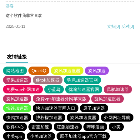
游客
这个软件我非常喜欢
2025-01-11
支持
[0]
反对
[0]
友情链接
网站地图
QuickQ
旋风加速度器
旋风加速
坚果加速器
tiktok加速器
狗急加速器官网
免费vqn外网加速
小蓝鸟
优途加速器官网
风驰加速器
旋风加速器
免费vps加速器外网苹果版
旋风加速度器
快连加速器
快连加速器官网入口
原子加速器
快鸭加速器
快柠檬加速器
旋风加速度器
外网网址导航
软件中心
雷霆加速
狂飙加速器
哔咔漫画
小美
小美vpn
小美加速器
原子加速器app官方下载