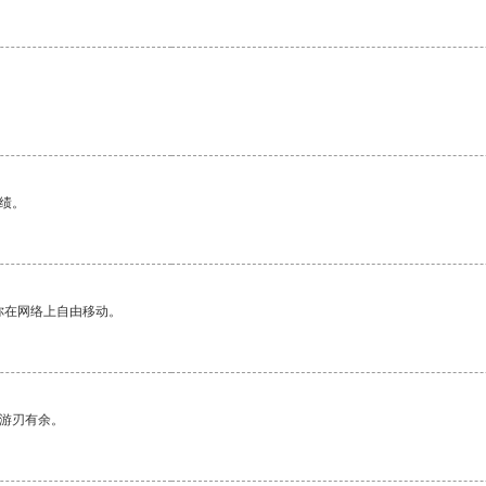
绩。
你在网络上自由移动。
中游刃有余。