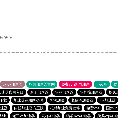
够放心购物。
tiktok加速器
狗急加速器官网
免费vqn外网加速
小蓝鸟
优
加速器官网入口
原子加速器
快鸭加速器
快柠檬加速器
旋风
方下载
加速器试用两小时
黑洞加速
老佛爷加速器
ios加速器
加速器
白鲸加速官方正版
推特加速免费软件
免费vps
国外vp
风驰
老王vn加速器
云梯加速器
猎豹nvp加速器
旋风vqn加