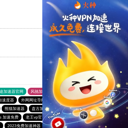
支持
[0]
反对
[0]
支持
[0]
反对
[0]
途加速器官网
风驰加速器
旋风加速器
加速度器
外网网址导航
软件中心
雷霆加速
狂飙加速器
熊猫加速器
盘古加速器
原子加速器
outline
s 加速免费
老王vp官网
加速器梯子推荐
快连pvn加速器
速
2023免费加速神器
免费vp试用一小时