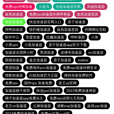
免费vqn外网加速
小蓝鸟
优途加速器官网
风驰加速器
旋风加速器
免费vps加速器外网苹果版
旋风加速度器
快连加速器
快连加速器官网入口
原子加速器
快鸭加速器
快柠檬加速器
旋风加速度器
外网网址导航
软件中心
雷霆加速
狂飙加速器
哔咔漫画
小美
小美vpn
小美加速器
原子加速器app官方下载
加速器试用两小时
黑洞加速
老佛爷加速器
ios加速器
熊猫加速器
盘古加速器
原子加速器
outline
黑洞加速
免费海外pvn加速器
免费vqn加速外网安卓
猎豹加速器
白鲸加速官方正版
推特加速免费软件
免费vps
国外vps 加速免费
老王vp官网
加速器梯子推荐
快连pvn加速器
2023免费加速神器
梯子加速器app免费永久
免费vps试用七天风驰
老王vn加速器
云梯加速器
猎豹nvp加速器
旋风vqn加速
2023免费加速神器
免费vp试用一小时