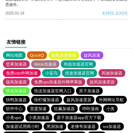
悉操作。
2025-01-14
支持
[0]
反对
[0]
友情链接
网站地图
QuickQ
旋风加速度器
旋风加速
坚果加速器
tiktok加速器
狗急加速器官网
免费vqn外网加速
小蓝鸟
优途加速器官网
风驰加速器
旋风加速器
免费vps加速器外网苹果版
旋风加速度器
快连加速器
快连加速器官网入口
原子加速器
快鸭加速器
快柠檬加速器
旋风加速度器
外网网址导航
软件中心
雷霆加速
狂飙加速器
哔咔漫画
小美
小美vpn
小美加速器
原子加速器app官方下载
加速器试用两小时
黑洞加速
老佛爷加速器
ios加速器