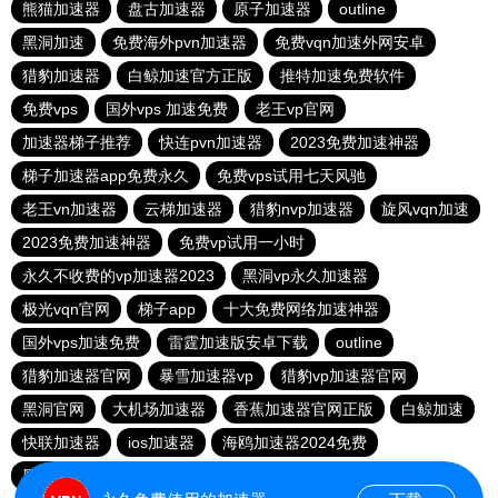
熊猫加速器
盘古加速器
原子加速器
outline
黑洞加速
免费海外pvn加速器
免费vqn加速外网安卓
猎豹加速器
白鲸加速官方正版
推特加速免费软件
免费vps
国外vps 加速免费
老王vp官网
加速器梯子推荐
快连pvn加速器
2023免费加速神器
梯子加速器app免费永久
免费vps试用七天风驰
老王vn加速器
云梯加速器
猎豹nvp加速器
旋风vqn加速
2023免费加速神器
免费vp试用一小时
永久不收费的vp加速器2023
黑洞vp永久加速器
极光vqn官网
梯子app
十大免费网络加速神器
国外vps加速免费
雷霆加速版安卓下载
outline
猎豹加速器官网
暴雪加速器vp
猎豹vp加速器官网
黑洞官网
大机场加速器
香蕉加速器官网正版
白鲸加速
快联加速器
ios加速器
海鸥加速器2024免费
黑洞加速npv官网下载