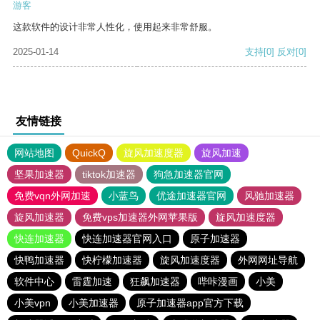
游客
这款软件的设计非常人性化，使用起来非常舒服。
2025-01-14
支持
[0]
反对
[0]
友情链接
网站地图
QuickQ
旋风加速度器
旋风加速
坚果加速器
tiktok加速器
狗急加速器官网
免费vqn外网加速
小蓝鸟
优途加速器官网
风驰加速器
旋风加速器
免费vps加速器外网苹果版
旋风加速度器
快连加速器
快连加速器官网入口
原子加速器
快鸭加速器
快柠檬加速器
旋风加速度器
外网网址导航
软件中心
雷霆加速
狂飙加速器
哔咔漫画
小美
小美vpn
小美加速器
原子加速器app官方下载