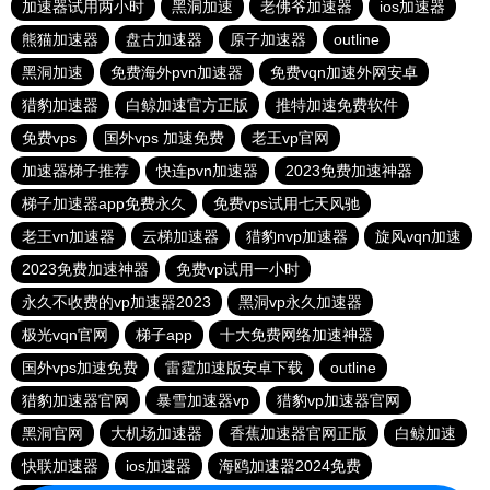
加速器试用两小时
黑洞加速
老佛爷加速器
ios加速器
熊猫加速器
盘古加速器
原子加速器
outline
黑洞加速
免费海外pvn加速器
免费vqn加速外网安卓
猎豹加速器
白鲸加速官方正版
推特加速免费软件
免费vps
国外vps 加速免费
老王vp官网
加速器梯子推荐
快连pvn加速器
2023免费加速神器
梯子加速器app免费永久
免费vps试用七天风驰
老王vn加速器
云梯加速器
猎豹nvp加速器
旋风vqn加速
2023免费加速神器
免费vp试用一小时
永久不收费的vp加速器2023
黑洞vp永久加速器
极光vqn官网
梯子app
十大免费网络加速神器
国外vps加速免费
雷霆加速版安卓下载
outline
猎豹加速器官网
暴雪加速器vp
猎豹vp加速器官网
黑洞官网
大机场加速器
香蕉加速器官网正版
白鲸加速
快联加速器
ios加速器
海鸥加速器2024免费