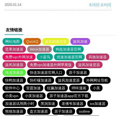
2025-01-14
支持
[0]
反对
[0]
友情链接
网站地图
QuickQ
旋风加速度器
旋风加速
坚果加速器
tiktok加速器
狗急加速器官网
免费vqn外网加速
小蓝鸟
优途加速器官网
风驰加速器
旋风加速器
免费vps加速器外网苹果版
旋风加速度器
快连加速器
快连加速器官网入口
原子加速器
快鸭加速器
快柠檬加速器
旋风加速度器
外网网址导航
软件中心
雷霆加速
狂飙加速器
哔咔漫画
小美
小美vpn
小美加速器
原子加速器app官方下载
加速器试用两小时
黑洞加速
老佛爷加速器
ios加速器
熊猫加速器
盘古加速器
原子加速器
outline