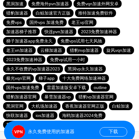
黑洞加速
免费海外pvn加速器
免费vqn加速外网安卓
猎豹加速器
白鲸加速官方正版
推特加速免费软件
免费vps
国外vps 加速免费
老王vp官网
加速器梯子推荐
快连pvn加速器
2023免费加速神器
梯子加速器app免费永久
免费vps试用七天风驰
老王vn加速器
云梯加速器
猎豹nvp加速器
旋风vqn加速
2023免费加速神器
免费vp试用一小时
永久不收费的vp加速器2023
黑洞vp永久加速器
极光vqn官网
梯子app
十大免费网络加速神器
国外vps加速免费
雷霆加速版安卓下载
outline
猎豹加速器官网
暴雪加速器vp
猎豹vp加速器官网
黑洞官网
大机场加速器
香蕉加速器官网正版
白鲸加速
快联加速器
ios加速器
海鸥加速器2024免费
黑洞加速npv官网下载
永久免费使用的加速器
下载