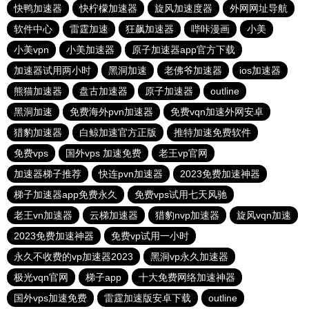
快鸭加速器
快柠檬加速器
旋风加速度器
外网网址导航
软件中心
雷霆加速
狂飙加速器
哔咔漫画
小美
小美vpn
小美加速器
原子加速器app官方下载
加速器试用两小时
黑洞加速
老佛爷加速器
ios加速器
熊猫加速器
盘古加速器
原子加速器
outline
黑洞加速
免费海外pvn加速器
免费vqn加速外网安卓
猎豹加速器
白鲸加速官方正版
推特加速免费软件
免费vps
国外vps 加速免费
老王vp官网
加速器梯子推荐
快连pvn加速器
2023免费加速神器
梯子加速器app免费永久
免费vps试用七天风驰
老王vn加速器
云梯加速器
猎豹nvp加速器
旋风vqn加速
2023免费加速神器
免费vp试用一小时
永久不收费的vp加速器2023
黑洞vp永久加速器
极光vqn官网
梯子app
十大免费网络加速神器
国外vps加速免费
雷霆加速版安卓下载
outline