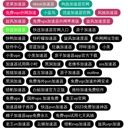
坚果加速器
tiktok加速器
狗急加速器官网
免费vqn外网加速
小蓝鸟
优途加速器官网
风驰加速器
旋风加速器
免费vps加速器外网苹果版
旋风加速度器
快连加速器
快连加速器官网入口
原子加速器
快鸭加速器
快柠檬加速器
旋风加速度器
外网网址导航
软件中心
雷霆加速
狂飙加速器
哔咔漫画
小美
小美vpn
小美加速器
原子加速器app官方下载
加速器试用两小时
黑洞加速
老佛爷加速器
ios加速器
熊猫加速器
盘古加速器
原子加速器
outline
黑洞加速
免费海外pvn加速器
免费vqn加速外网安卓
猎豹加速器
白鲸加速官方正版
推特加速免费软件
免费vps
国外vps 加速免费
老王vp官网
加速器梯子推荐
快连pvn加速器
2023免费加速神器
梯子加速器app免费永久
免费vps试用七天风驰
老王vn加速器
云梯加速器
猎豹nvp加速器
旋风vqn加速