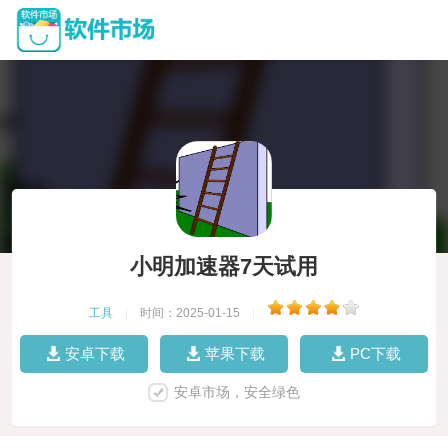
小明加速器7天试用
工具
|
时间：2025-01-15
|
安卓下载
苹果下载
PC下载
安卓市场，安全绿色