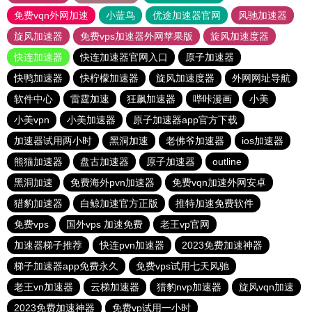
免费vqn外网加速
小蓝鸟
优途加速器官网
风驰加速器
旋风加速器
免费vps加速器外网苹果版
旋风加速度器
快连加速器
快连加速器官网入口
原子加速器
快鸭加速器
快柠檬加速器
旋风加速度器
外网网址导航
软件中心
雷霆加速
狂飙加速器
哔咔漫画
小美
小美vpn
小美加速器
原子加速器app官方下载
加速器试用两小时
黑洞加速
老佛爷加速器
ios加速器
熊猫加速器
盘古加速器
原子加速器
outline
黑洞加速
免费海外pvn加速器
免费vqn加速外网安卓
猎豹加速器
白鲸加速官方正版
推特加速免费软件
免费vps
国外vps 加速免费
老王vp官网
加速器梯子推荐
快连pvn加速器
2023免费加速神器
梯子加速器app免费永久
免费vps试用七天风驰
老王vn加速器
云梯加速器
猎豹nvp加速器
旋风vqn加速
2023免费加速神器
免费vp试用一小时