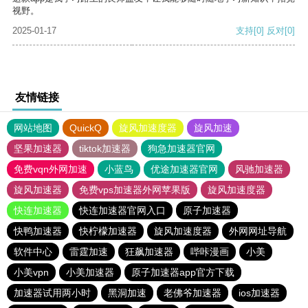
视野。
2025-01-17
支持
[0]
反对
[0]
友情链接
网站地图
QuickQ
旋风加速度器
旋风加速
坚果加速器
tiktok加速器
狗急加速器官网
免费vqn外网加速
小蓝鸟
优途加速器官网
风驰加速器
旋风加速器
免费vps加速器外网苹果版
旋风加速度器
快连加速器
快连加速器官网入口
原子加速器
快鸭加速器
快柠檬加速器
旋风加速度器
外网网址导航
软件中心
雷霆加速
狂飙加速器
哔咔漫画
小美
小美vpn
小美加速器
原子加速器app官方下载
加速器试用两小时
黑洞加速
老佛爷加速器
ios加速器