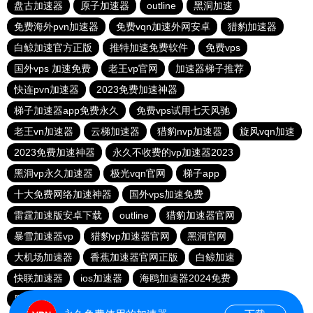
盘古加速器
原子加速器
outline
黑洞加速
免费海外pvn加速器
免费vqn加速外网安卓
猎豹加速器
白鲸加速官方正版
推特加速免费软件
免费vps
国外vps 加速免费
老王vp官网
加速器梯子推荐
快连pvn加速器
2023免费加速神器
梯子加速器app免费永久
免费vps试用七天风驰
老王vn加速器
云梯加速器
猎豹nvp加速器
旋风vqn加速
2023免费加速神器
永久不收费的vp加速器2023
黑洞vp永久加速器
极光vqn官网
梯子app
十大免费网络加速神器
国外vps加速免费
雷霆加速版安卓下载
outline
猎豹加速器官网
暴雪加速器vp
猎豹vp加速器官网
黑洞官网
大机场加速器
香蕉加速器官网正版
白鲸加速
快联加速器
ios加速器
海鸥加速器2024免费
黑洞加速npv官网下载