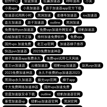
软件中心
雷霆加速
狂飙加速器
哔咔漫画
小美
小美vpn
小美加速器
原子加速器app官方下载
加速器试用两小时
黑洞加速
老佛爷加速器
ios加速器
盘古加速器
原子加速器
outline
黑洞加速
免费海外pvn加速器
免费vqn加速外网安卓
猎豹加速器
白鲸加速官方正版
推特加速免费软件
免费vps
国外vps 加速免费
老王vp官网
加速器梯子推荐
快连pvn加速器
2023免费加速神器
梯子加速器app免费永久
免费vps试用七天风驰
老王vn加速器
云梯加速器
猎豹nvp加速器
旋风vqn加速
2023免费加速神器
永久不收费的vp加速器2023
黑洞vp永久加速器
极光vqn官网
梯子app
十大免费网络加速神器
国外vps加速免费
雷霆加速版安卓下载
outline
猎豹加速器官网
暴雪加速器vp
猎豹vp加速器官网
黑洞官网