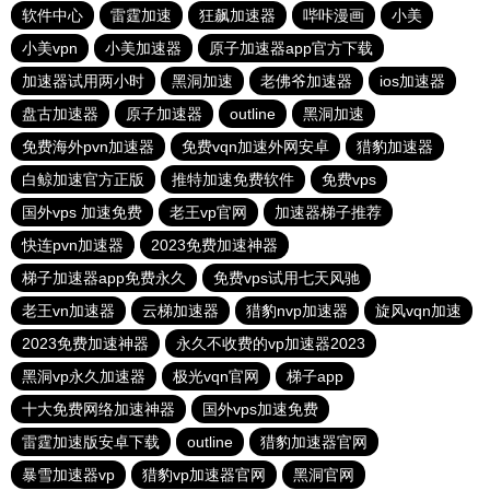
软件中心
雷霆加速
狂飙加速器
哔咔漫画
小美
小美vpn
小美加速器
原子加速器app官方下载
加速器试用两小时
黑洞加速
老佛爷加速器
ios加速器
盘古加速器
原子加速器
outline
黑洞加速
免费海外pvn加速器
免费vqn加速外网安卓
猎豹加速器
白鲸加速官方正版
推特加速免费软件
免费vps
国外vps 加速免费
老王vp官网
加速器梯子推荐
快连pvn加速器
2023免费加速神器
梯子加速器app免费永久
免费vps试用七天风驰
老王vn加速器
云梯加速器
猎豹nvp加速器
旋风vqn加速
2023免费加速神器
永久不收费的vp加速器2023
黑洞vp永久加速器
极光vqn官网
梯子app
十大免费网络加速神器
国外vps加速免费
雷霆加速版安卓下载
outline
猎豹加速器官网
暴雪加速器vp
猎豹vp加速器官网
黑洞官网