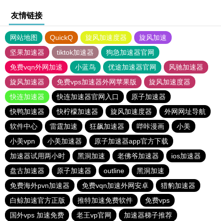
友情链接
网站地图
QuickQ
旋风加速度器
旋风加速
坚果加速器
tiktok加速器
狗急加速器官网
免费vqn外网加速
小蓝鸟
优途加速器官网
风驰加速器
旋风加速器
免费vps加速器外网苹果版
旋风加速度器
快连加速器
快连加速器官网入口
原子加速器
快鸭加速器
快柠檬加速器
旋风加速度器
外网网址导航
软件中心
雷霆加速
狂飙加速器
哔咔漫画
小美
小美vpn
小美加速器
原子加速器app官方下载
加速器试用两小时
黑洞加速
老佛爷加速器
ios加速器
盘古加速器
原子加速器
outline
黑洞加速
免费海外pvn加速器
免费vqn加速外网安卓
猎豹加速器
白鲸加速官方正版
推特加速免费软件
免费vps
国外vps 加速免费
老王vp官网
加速器梯子推荐