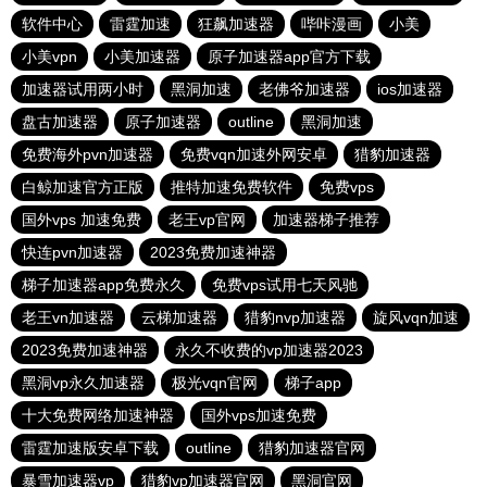
软件中心
雷霆加速
狂飙加速器
哔咔漫画
小美
小美vpn
小美加速器
原子加速器app官方下载
加速器试用两小时
黑洞加速
老佛爷加速器
ios加速器
盘古加速器
原子加速器
outline
黑洞加速
免费海外pvn加速器
免费vqn加速外网安卓
猎豹加速器
白鲸加速官方正版
推特加速免费软件
免费vps
国外vps 加速免费
老王vp官网
加速器梯子推荐
快连pvn加速器
2023免费加速神器
梯子加速器app免费永久
免费vps试用七天风驰
老王vn加速器
云梯加速器
猎豹nvp加速器
旋风vqn加速
2023免费加速神器
永久不收费的vp加速器2023
黑洞vp永久加速器
极光vqn官网
梯子app
十大免费网络加速神器
国外vps加速免费
雷霆加速版安卓下载
outline
猎豹加速器官网
暴雪加速器vp
猎豹vp加速器官网
黑洞官网