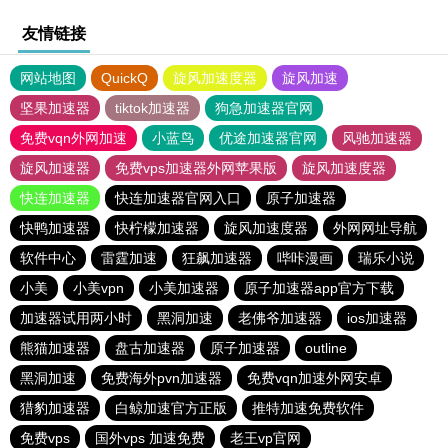
友情链接
网站地图
QuickQ
旋风加速度器
旋风加速
坚果加速器
tiktok加速器
狗急加速器官网
免费vqn外网加速
小蓝鸟
优途加速器官网
风驰加速器
旋风加速器
免费vps加速器外网苹果版
旋风加速度器
快连加速器
快连加速器官网入口
原子加速器
快鸭加速器
快柠檬加速器
旋风加速度器
外网网址导航
软件中心
雷霆加速
狂飙加速器
哔咔漫画
瑞乐小说
小美
小美vpn
小美加速器
原子加速器app官方下载
加速器试用两小时
黑洞加速
老佛爷加速器
ios加速器
熊猫加速器
盘古加速器
原子加速器
outline
黑洞加速
免费海外pvn加速器
免费vqn加速外网安卓
猎豹加速器
白鲸加速官方正版
推特加速免费软件
免费vps
国外vps 加速免费
老王vp官网