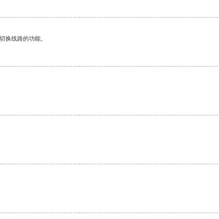
动切换线路的功能。