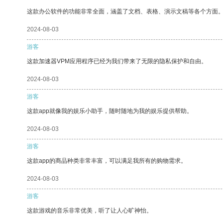
这款办公软件的功能非常全面，涵盖了文档、表格、演示文稿等各个方面
2024-08-03
游客
这款加速器VPM应用程序已经为我们带来了无限的隐私保护和自由。
2024-08-03
游客
这款app就像我的娱乐小助手，随时随地为我的娱乐提供帮助。
2024-08-03
游客
这款app的商品种类非常丰富，可以满足我所有的购物需求。
2024-08-03
游客
这款游戏的音乐非常优美，听了让人心旷神怡。