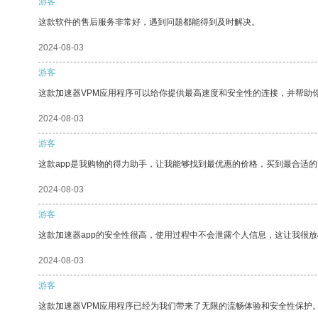
游客
这款软件的售后服务非常好，遇到问题都能得到及时解决。
2024-08-03
游客
这款加速器VPM应用程序可以给你提供最高速度和安全性的连接，并帮助
2024-08-03
游客
这款app是我购物的得力助手，让我能够找到最优惠的价格，买到最合适
2024-08-03
游客
这款加速器app的安全性很高，使用过程中不会泄露个人信息，这让我很
2024-08-03
游客
这款加速器VPM应用程序已经为我们带来了无限的流畅体验和安全性保护