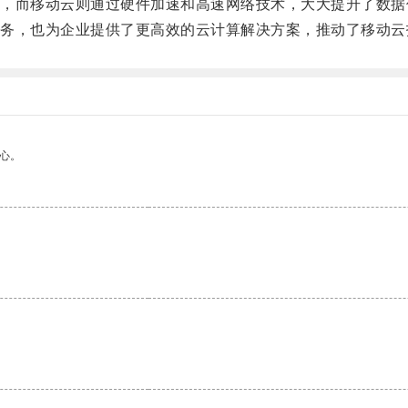
而移动云则通过硬件加速和高速网络技术，大大提升了数据
，也为企业提供了更高效的云计算解决方案，推动了移动云
心。