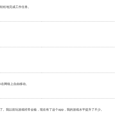
更轻松地完成工作任务。
你在网络上自由移动。
了。我以前玩游戏经常会输，现在有了这个app，我的游戏水平提升了不少。