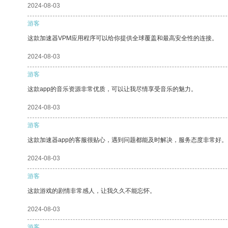
2024-08-03
游客
这款加速器VPM应用程序可以给你提供全球覆盖和最高安全性的连接。
2024-08-03
游客
这款app的音乐资源非常优质，可以让我尽情享受音乐的魅力。
2024-08-03
游客
这款加速器app的客服很贴心，遇到问题都能及时解决，服务态度非常好。
2024-08-03
游客
这款游戏的剧情非常感人，让我久久不能忘怀。
2024-08-03
游客