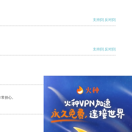
支持
[0]
反对
[0]
支持
[0]
反对
[0]
支持
[0]
反对
[0]
非常担心。
支持
[0]
反对
[0]