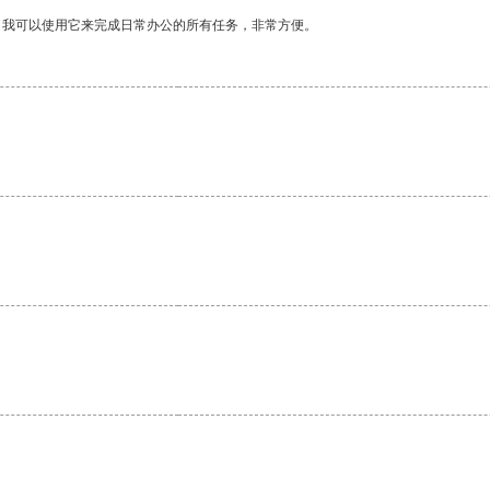
。我可以使用它来完成日常办公的所有任务，非常方便。