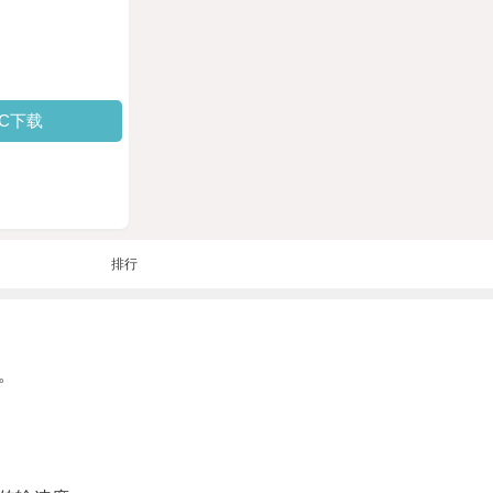
PC下载
排行
。