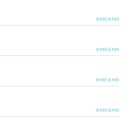
支持
[0]
反对
[0]
支持
[0]
反对
[0]
支持
[0]
反对
[0]
支持
[0]
反对
[0]