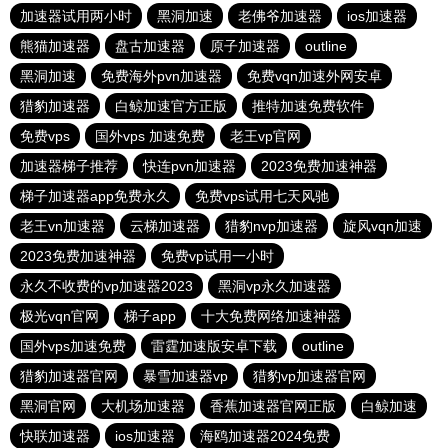
加速器试用两小时
黑洞加速
老佛爷加速器
ios加速器
熊猫加速器
盘古加速器
原子加速器
outline
黑洞加速
免费海外pvn加速器
免费vqn加速外网安卓
猎豹加速器
白鲸加速官方正版
推特加速免费软件
免费vps
国外vps 加速免费
老王vp官网
加速器梯子推荐
快连pvn加速器
2023免费加速神器
梯子加速器app免费永久
免费vps试用七天风驰
老王vn加速器
云梯加速器
猎豹nvp加速器
旋风vqn加速
2023免费加速神器
免费vp试用一小时
永久不收费的vp加速器2023
黑洞vp永久加速器
极光vqn官网
梯子app
十大免费网络加速神器
国外vps加速免费
雷霆加速版安卓下载
outline
猎豹加速器官网
暴雪加速器vp
猎豹vp加速器官网
黑洞官网
大机场加速器
香蕉加速器官网正版
白鲸加速
快联加速器
ios加速器
海鸥加速器2024免费