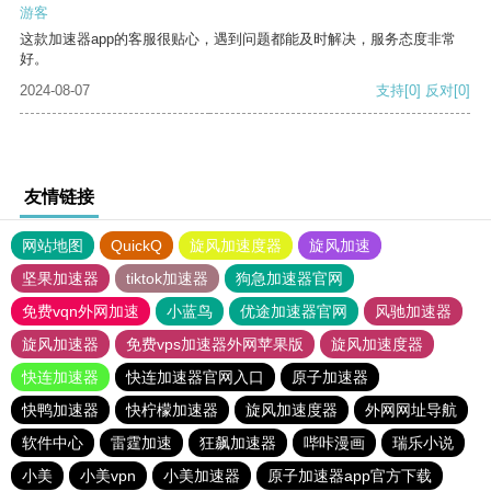
游客
这款加速器app的客服很贴心，遇到问题都能及时解决，服务态度非常
好。
2024-08-07
支持
[0]
反对
[0]
友情链接
网站地图
QuickQ
旋风加速度器
旋风加速
坚果加速器
tiktok加速器
狗急加速器官网
免费vqn外网加速
小蓝鸟
优途加速器官网
风驰加速器
旋风加速器
免费vps加速器外网苹果版
旋风加速度器
快连加速器
快连加速器官网入口
原子加速器
快鸭加速器
快柠檬加速器
旋风加速度器
外网网址导航
软件中心
雷霆加速
狂飙加速器
哔咔漫画
瑞乐小说
小美
小美vpn
小美加速器
原子加速器app官方下载