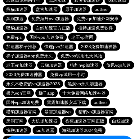
加速器试用两小时
黑洞加速
老佛爷加速器
ios加速器
熊猫加速器
盘古加速器
原子加速器
outline
黑洞加速
免费海外pvn加速器
免费vqn加速外网安卓
猎豹加速器
白鲸加速官方正版
推特加速免费软件
免费vps
国外vps 加速免费
老王vp官网
加速器梯子推荐
快连pvn加速器
2023免费加速神器
梯子加速器app免费永久
免费vps试用七天风驰
老王vn加速器
云梯加速器
猎豹nvp加速器
旋风vqn加速
2023免费加速神器
免费vp试用一小时
永久不收费的vp加速器2023
黑洞vp永久加速器
极光vqn官网
梯子app
十大免费网络加速神器
国外vps加速免费
雷霆加速版安卓下载
outline
猎豹加速器官网
暴雪加速器vp
猎豹vp加速器官网
黑洞官网
大机场加速器
香蕉加速器官网正版
白鲸加速
快联加速器
ios加速器
海鸥加速器2024免费