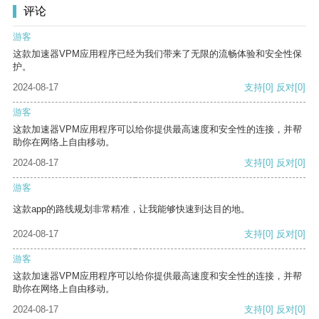
评论
游客
这款加速器VPM应用程序已经为我们带来了无限的流畅体验和安全性保
护。
2024-08-17
支持
[0]
反对
[0]
游客
这款加速器VPM应用程序可以给你提供最高速度和安全性的连接，并帮
助你在网络上自由移动。
2024-08-17
支持
[0]
反对
[0]
游客
这款app的路线规划非常精准，让我能够快速到达目的地。
2024-08-17
支持
[0]
反对
[0]
游客
这款加速器VPM应用程序可以给你提供最高速度和安全性的连接，并帮
助你在网络上自由移动。
2024-08-17
支持
[0]
反对
[0]