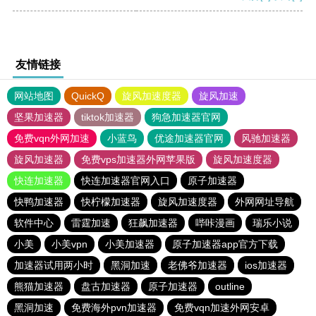
友情链接
网站地图
QuickQ
旋风加速度器
旋风加速
坚果加速器
tiktok加速器
狗急加速器官网
免费vqn外网加速
小蓝鸟
优途加速器官网
风驰加速器
旋风加速器
免费vps加速器外网苹果版
旋风加速度器
快连加速器
快连加速器官网入口
原子加速器
快鸭加速器
快柠檬加速器
旋风加速度器
外网网址导航
软件中心
雷霆加速
狂飙加速器
哔咔漫画
瑞乐小说
小美
小美vpn
小美加速器
原子加速器app官方下载
加速器试用两小时
黑洞加速
老佛爷加速器
ios加速器
熊猫加速器
盘古加速器
原子加速器
outline
黑洞加速
免费海外pvn加速器
免费vqn加速外网安卓