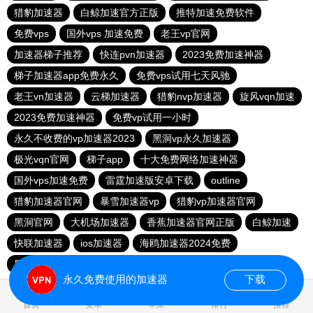
猎豹加速器
白鲸加速官方正版
推特加速免费软件
免费vps
国外vps 加速免费
老王vp官网
加速器梯子推荐
快连pvn加速器
2023免费加速神器
梯子加速器app免费永久
免费vps试用七天风驰
老王vn加速器
云梯加速器
猎豹nvp加速器
旋风vqn加速
2023免费加速神器
免费vp试用一小时
永久不收费的vp加速器2023
黑洞vp永久加速器
极光vqn官网
梯子app
十大免费网络加速神器
国外vps加速免费
雷霆加速版安卓下载
outline
猎豹加速器官网
暴雪加速器vp
猎豹vp加速器官网
黑洞官网
大机场加速器
香蕉加速器官网正版
白鲸加速
快联加速器
ios加速器
海鸥加速器2024免费
黑洞加速npv官网下载
永久免费使用的加速器
下载
0.015977s
首页
安卓
苹果
排行
推荐