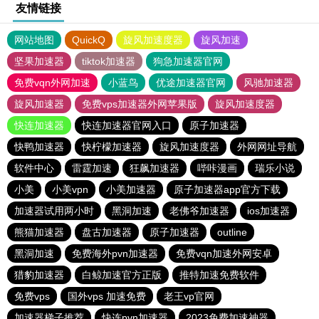
友情链接
网站地图
QuickQ
旋风加速度器
旋风加速
坚果加速器
tiktok加速器
狗急加速器官网
免费vqn外网加速
小蓝鸟
优途加速器官网
风驰加速器
旋风加速器
免费vps加速器外网苹果版
旋风加速度器
快连加速器
快连加速器官网入口
原子加速器
快鸭加速器
快柠檬加速器
旋风加速度器
外网网址导航
软件中心
雷霆加速
狂飙加速器
哔咔漫画
瑞乐小说
小美
小美vpn
小美加速器
原子加速器app官方下载
加速器试用两小时
黑洞加速
老佛爷加速器
ios加速器
熊猫加速器
盘古加速器
原子加速器
outline
黑洞加速
免费海外pvn加速器
免费vqn加速外网安卓
猎豹加速器
白鲸加速官方正版
推特加速免费软件
免费vps
国外vps 加速免费
老王vp官网
加速器梯子推荐
快连pvn加速器
2023免费加速神器