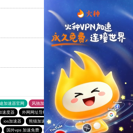
支持
[0]
反对
[0]
支持
[0]
反对
[0]
支持
[0]
反对
[0]
途加速器官网
风驰加速器
旋风加速器
加速度器
外网网址导航
软件中心
雷霆加速
狂飙加速器
ios加速器
熊猫加速器
盘古加速器
原子加速器
国外vps 加速免费
老王vp官网
加速器梯子推荐