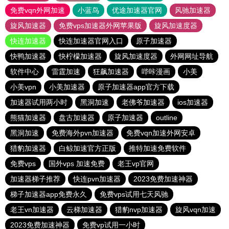
免费vqn外网加速
小蓝鸟
优途加速器官网
风驰加速器
旋风加速器
免费vps加速器外网苹果版
旋风加速度器
快连加速器
快连加速器官网入口
原子加速器
快鸭加速器
快柠檬加速器
旋风加速度器
外网网址导航
软件中心
雷霆加速
狂飙加速器
哔咔漫画
小美
小美vpn
小美加速器
原子加速器app官方下载
加速器试用两小时
黑洞加速
老佛爷加速器
ios加速器
熊猫加速器
盘古加速器
原子加速器
outline
黑洞加速
免费海外pvn加速器
免费vqn加速外网安卓
猎豹加速器
白鲸加速官方正版
推特加速免费软件
免费vps
国外vps 加速免费
老王vp官网
加速器梯子推荐
快连pvn加速器
2023免费加速神器
梯子加速器app免费永久
免费vps试用七天风驰
老王vn加速器
云梯加速器
猎豹nvp加速器
旋风vqn加速
2023免费加速神器
免费vp试用一小时