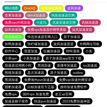
网站地图
QuickQ
旋风加速度器
旋风加速
坚果加速器
tiktok加速器
狗急加速器官网
免费vqn外网加速
小蓝鸟
优途加速器官网
风驰加速器
旋风加速器
免费vps加速器外网苹果版
旋风加速度器
快连加速器
快连加速器官网入口
原子加速器
快鸭加速器
快柠檬加速器
旋风加速度器
外网网址导航
软件中心
雷霆加速
狂飙加速器
哔咔漫画
小美
小美vpn
小美加速器
原子加速器app官方下载
加速器试用两小时
黑洞加速
老佛爷加速器
ios加速器
熊猫加速器
盘古加速器
原子加速器
outline
黑洞加速
免费海外pvn加速器
免费vqn加速外网安卓
猎豹加速器
白鲸加速官方正版
推特加速免费软件
免费vps
国外vps 加速免费
老王vp官网
加速器梯子推荐
快连pvn加速器
2023免费加速神器